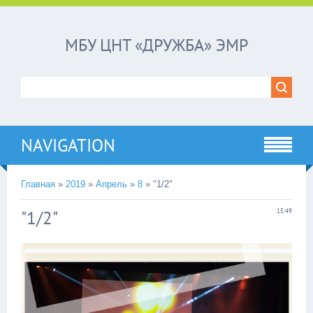
МБУ ЦНТ «ДРУЖБА» ЭМР
NAVIGATION
Главная
»
2019
»
Апрель
»
8
»
"1/2"
"1/2"
15:49