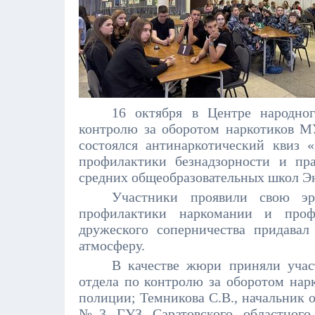
16 октября в Центре народно
контролю за оборотом наркотиков М
состоялся
антинаркотический квиз «
профилактики безнадзорности и пр
средних общеобразовательных школ Эн
Участники проявили свою эр
профилактики наркомании и проф
дружеского соперничества придава
атмосферу.
В качестве жюри приняли уча
отдела по контролю за оборотом на
полиции; Темникова С.В., начальник
№3 ГУЗ Саратовского областного 