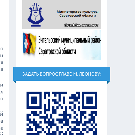
по
ти
ня
ся
ЗАДАТЬ ВОПРОС ГЛАВЕ М. ЛЕОНОВУ:
ти
х
ую
ый
ра
ов
ой