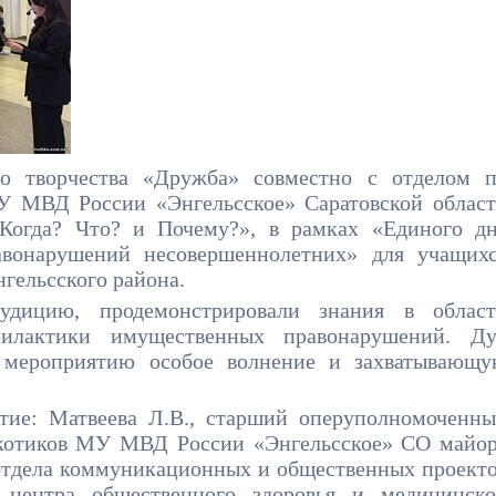
го творчества «Дружба» совместно с
отделом 
У МВД России «Энгельсское» Саратовской облас
Когда? Что? и Почему?», в рамках «Единого д
авонарушений несовершеннолетних» для учащих
гельсского района.
удицию, продемонстрировали знания в облас
илактики имущественных правонарушений. Ду
л мероприятию особое волнение и захватывающ
стие:
Матвеева Л.В., старший оперуполномоченн
ркотиков МУ МВД России «Энгельсское» СО майо
 отдела коммуникационных и общественных проект
центра общественного здоровья и медицинск