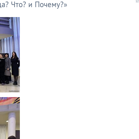
да? Что? и Почему?»
12