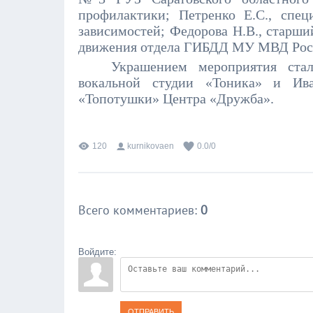
профилактики; Петренко Е.С., спе
зависимостей; Федорова Н.В., старши
движения отдела ГИБДД МУ МВД Росс
Украшением мероприятия стал
вокальной студии «Тоника» и Ива
«Топотушки» Центра «Дружба».
120
kurnikovaen
0.0
/
0
Всего комментариев
:
0
Войдите:
ОТПРАВИТЬ