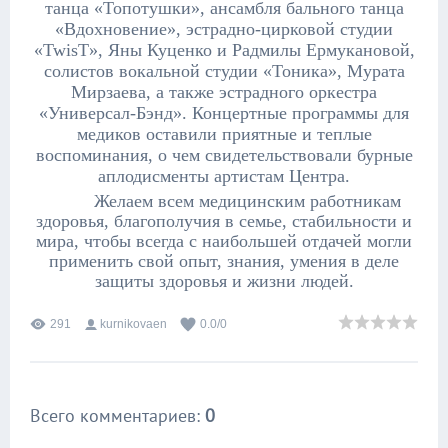
танца «Топотушки», ансамбля бального танца
«Вдохновение», э
страдно-цирковой студии
«TwisT»,
Яны Куценко и Радмилы Ермукановой,
солистов вокальной студии «Тоника», Мурата
Мирзаева, а также эстрадного оркестра
«Универсал-Бэнд».
Концертные программы для
медиков оставили приятные и теплые
воспоминания, о чем свидетельствовали бурные
аплодисменты артистам Центра.
Желаем всем медицинским работникам
здоровья, благополучия в семье, стабильности и
мира, чтобы всегда с наибольшей отдачей могли
применить свой опыт, знания, умения в деле
защиты здоровья и жизни людей.
291
kurnikovaen
0.0
/
0
Всего комментариев
:
0