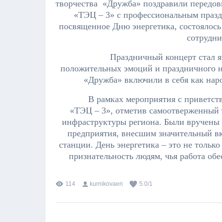
творчества «Дружба» поздравили передови
«ТЭЦ – 3» с профессиональным празд
посвященное Дню энергетика, состоялось 
сотрудни
Праздничный концерт стал я
положительных эмоций и праздничного н
«Дружба» включили в себя как нар
В рамках мероприятия с приветст
«ТЭЦ – 3», отметив самоотверженный т
инфраструктуры региона. Были вручены
предприятия, внесшим значительный в
станции. День энергетика – это не тольк
признательность людям, чья работа об
114
kurnikovaen
5.0
/
1