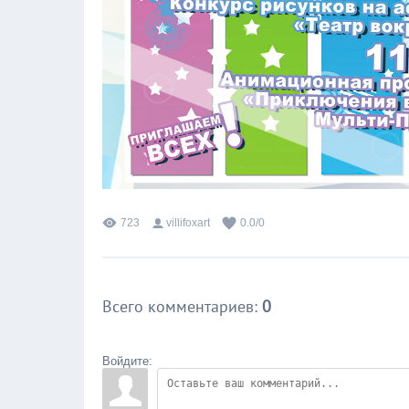
723
villifoxart
0.0
/
0
Всего комментариев
:
0
Войдите: