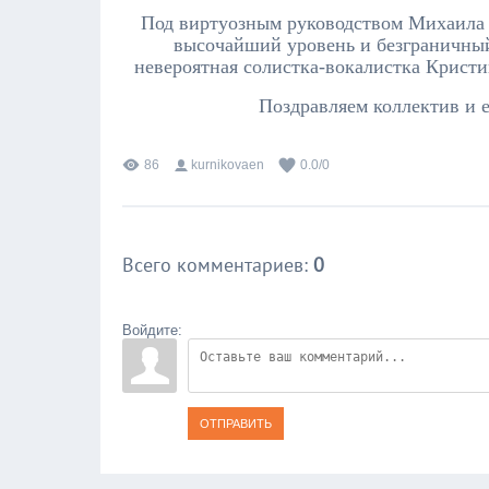
Под виртуозным руководством Михаила 
высочайший уровень и безграничны
невероятная солистка-вокалистка Кристи
Поздравляем коллектив и 
86
kurnikovaen
0.0
/
0
Всего комментариев
:
0
Войдите:
ОТПРАВИТЬ