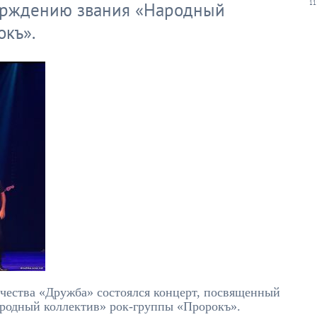
ерждению звания «Народный
11
окъ».
рчества «Дружба» состоялся концерт, посвященный
родный коллектив» рок-группы «Пророкъ».