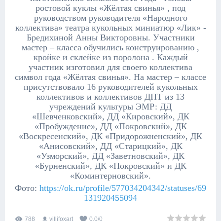
ростовой куклы «Жёлтая свинья» , под
руководством руководителя «Народного
коллектива» театра кукольных миниатюр «Лик» -
Бредихиной Анны Викторовны. Участники
мастер – класса обучились конструированию ,
кройке и склейке из поролона . Каждый
участник изготовил для своего коллектива
символ года «Жёлтая свинья». На мастер – классе
присутствовало 16 руководителей кукольных
коллективов и коллективов ДПТ из 13
учреждений культуры ЭМР: ДД
«Шевченковский», ДД «Кировский», ДК
«Пробуждение», ДД «Покровский», ДК
«Воскресенский», ДК «Придорожненский», ДК
«Анисовский», ДД «Старицкий», ДК
«Узморский», ДД «Заветновский», ДК
«Бурненский», ДК «Покровский» и ДК
«Коминтерновский».
Фото:
https://ok.ru/profile/577034204342/statuses/69
131920455094
788
villifoxart
0.0
/
0