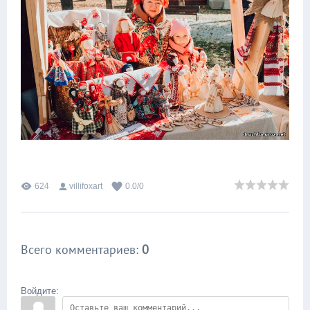
624
villifoxart
0.0
/
0
Всего комментариев
:
0
Войдите: