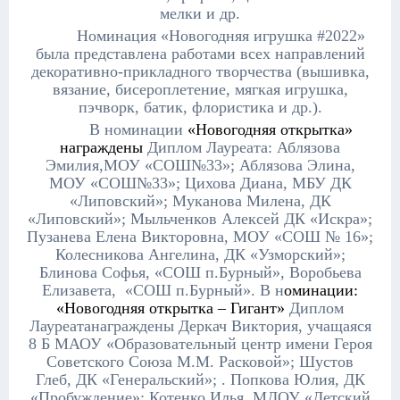
мелки и др.
Номинация «Новогодняя игрушка
#2022»
была представлена работами всех направлений
декоративно-прикладного творчества (вышивка,
вязание, бисероплетение, мягкая игрушка,
пэчворк, батик, флористика и др.).
В номинации
«Новогодняя открытка»
награждены
Диплом Лауреата: Аблязова
Эмилия,МОУ «СОШ№33»; Аблязова Элина,
МОУ «СОШ№33»; Цихова Диана, МБУ ДК
«Липовский»; Муканова Милена, ДК
«Липовский»; Мыльченков Алексей ДК «Искра»;
Пузанева Елена Викторовна, МОУ «СОШ № 16»;
Колесникова Ангелина, ДК «Узморский»;
Блинова Софья, «СОШ п.Бурный», Воробьева
Елизавета, «СОШ п.Бурный». В н
оминации:
«Новогодняя открытка – Гигант»
Диплом
Лауреатанаграждены Деркач Виктория, учащаяся
8 Б МАОУ «Образовательный центр имени Героя
Советского Союза М.М. Расковой»; Шустов
Глеб, ДК «Генеральский»; . Попкова Юлия, ДК
«Пробуждение»; Котенко Илья, МДОУ «Детский