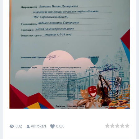
682
villifoxart
0.0
/
0