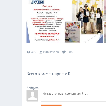
469
kurnikovaen
0.0
/
0
Всего комментариев
:
0
Войдите: