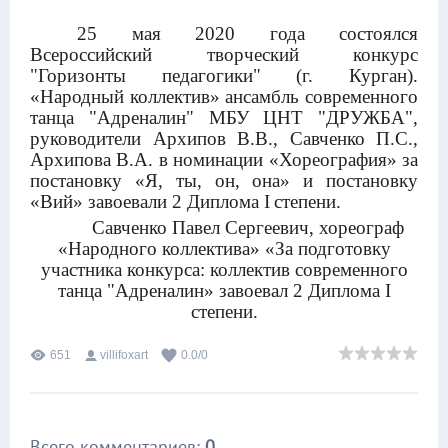
25 мая 2020 года состоялся
Всероссийский творческий конкурс
"Горизонты педагогики" (г. Курган).
«Народный коллектив» ансамбль современного
танца "Адреналин" МБУ ЦНТ "ДРУЖБА",
руководители Архипов В.В., Савченко П.С.,
Архипова В.А. в номинации «Хореография» за
постановку «Я, ты, он, она» и постановку
«Вий» завоевали 2 Диплома
I
степени.
Савченко Павел Сергеевич, хореограф
«Народного коллектива» «За подготовку
участника конкурса: коллектив современного
танца "Адреналин» завоевал 2 Диплома I
степени.
651
villifoxart
0.0
/
0
Всего комментариев
:
0