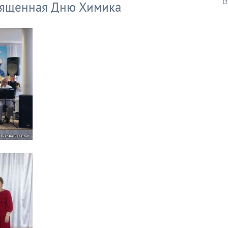
вященная Дню Химика
13