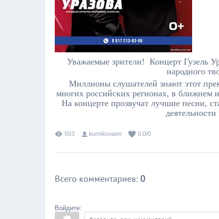
Уважаемые зрители! Концерт Гузель Ур
народного тво
Миллионы слушателей знают этот прек
многих российских регионах, в ближнем и
На концерте прозвучат лучшие песни, ст
деятельности 
503
kurnikovaen
0.0
/
0
Всего комментариев
:
0
Войдите: