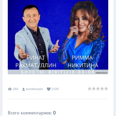
284
kurnikovaen
0.0
/
0
Всего комментариев
:
0