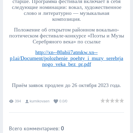
старше. Программа фестиваля включает в себя
следующие номинации: вокал, художественное
слово и литературно — музыкальная
композиция.
Положение об открытом
районном вокально-
поэтическом фестивале-конкурсе «Поэты и Музы
Серебряного века» по ссылке
http://xn--80abii7atmkw.xn--
p1ai/Document/polozhenie_poehty_i_muzy_serebrja
nogo_veka_bez_pr.pdf
Приём заявок продлен до 26 октября 2023 года.
394
kurnikovaen
0.0
/
0
Всего комментариев
:
0