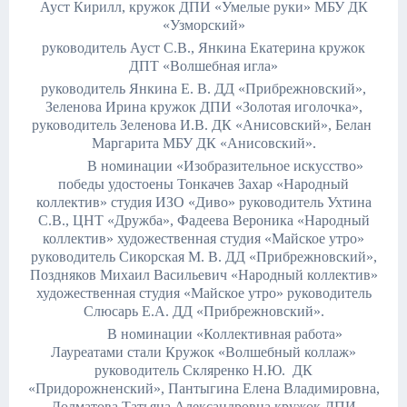
Ауст Кирилл, кружок ДПИ «Умелые руки» МБУ ДК
«Узморский»
руководитель Ауст С.В., Янкина Екатерина кружок
ДПТ «Волшебная игла»
руководитель Янкина Е. В. ДД «Прибрежновский»,
Зеленова Ирина кружок ДПИ «Золотая иголочка»,
руководитель Зеленова И.В. ДК «Анисовский», Белан
Маргарита МБУ ДК «Анисовский».
В номинации «Изобразительное искусство»
победы удостоены Тонкачев Захар «Народный
коллектив» студия ИЗО «Диво» руководитель Ухтина
С.В., ЦНТ «Дружба», Фадеева Вероника «Народный
коллектив» художественная студия «Майское утро»
руководитель Сикорская М. В. ДД «Прибрежновский»,
Поздняков Михаил Васильевич «Народный коллектив»
художественная студия «Майское утро» руководитель
Слюсарь Е.А. ДД «Прибрежновский».
В номинации «Коллективная работа»
Лауреатами стали Кружок «Волшебный коллаж»
руководитель Скляренко Н.Ю. ДК
«Придорожненский», Пантыгина Елена Владимировна,
Долматова Татьяна Александровна кружок ДПИ