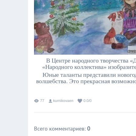
В Центре народного творчества «
«Народного коллектива» изобразит
Юные таланты представили новогод
волшебства. Это прекрасная возможно
77
kurnikovaen
0.0
/
0
Всего комментариев
:
0