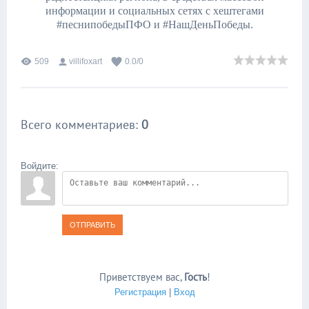
информации и социальных сетях с хештегами
#песнипобедыПФО и #НашДеньПобеды.
509
villifoxart
0.0
/
0
Всего комментариев
:
0
Войдите:
ОТПРАВИТЬ
Приветствуем вас
,
Гость
!
Регистрация
|
Вход