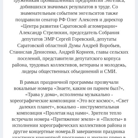
труженикам промышленных предприятий Энгельса,
добившихся значимых результатов в труде. Со
знаменательным событием энгельситов также
поздравили сенатор РФ Олег Алексеев и директор
«Центра развития Саратовской агломерации»
Александр Стрелюхин, председатель Собрания
депутатов ЭМР Сергей Горевский, депутаты
Саратовской областной Думы Андрей Воробьев,
Станислав Денисенко, Андрей Корнеев, главы сельских
поселений, представители депутатского корпуса
района, трудовых коллективов, ветераны и молодежь,
лидеры общественных объединений и СМИ.
В рамках праздничной программы прозвучали
вокальные номера «Знаете, каким он парнем был?»,
«Трава у дома», исполнены музыкально -
хореографические композиции «Это все космос», «Свет
далеких планет», вокально - инструментальная
композиция «Пролетая над нами». Зрители тепло
встречали номера «Притяжение земли» и «Пилоты» в
исполнении хореографических коллективов района и
другие концертные номера.В завершении праздника
участники концертной программы и зрители прямо в