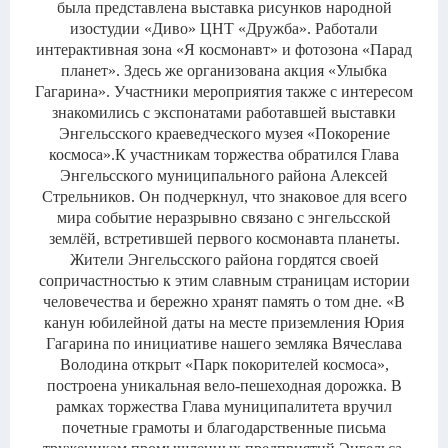
была представлена выставка рисунков народной
изостудии «Диво» ЦНТ «Дружба». Работали
интерактивная зона «Я космонавт» и фотозона «Парад
планет». Здесь же организована акция «Улыбка
Гагарина». Участники мероприятия также с интересом
знакомились с экспонатами работавшей выставки
Энгельсского краеведческого музея «Покорение
космоса».К участникам торжества обратился Глава
Энгельсского муниципального района Алексей
Стрельников. Он подчеркнул, что знаковое для всего
мира событие неразрывно связано с энгельсской
землёй, встретившей первого космонавта планеты.
Жители Энгельсского района гордятся своей
сопричастностью к этим славным страницам истории
человечества и бережно хранят память о том дне. «В
канун юбилейной даты на месте приземления Юрия
Гагарина по инициативе нашего земляка Вячеслава
Володина открыт «Парк покорителей космоса»,
построена уникальная вело-пешеходная дорожка. В
рамках торжества Глава муниципалитета вручил
почетные грамоты и благодарственные письма