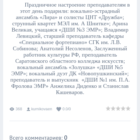
Праздничное настроение преподавателям в
этот день подарили:
вокально-эстрадный
ансамбль «Лира» и солисты ЦНТ «Дружба»;
струнный квартет МЭЛ им. А Шнитке»; Арина
Великая, учащаяся «ДШИ №3 ЭМР»;
Владимир
Левицкий, старший преподаватель кафедры
«Специальное фортепиано» СГК им. Л.В.
Собинова;
Анатолий Несоленов, Заслуженный
работник культуры РФ, преподаватель
Саратовского областного колледжа искусств;
вокальный ансамбль «Золушка» «ДШИ №5
ЭМР»;
вокальный дуэт ДК «Новопушкинский»;
преподаватель и выпускник «ДШИ №1 им. П.А.
Фролова ЭМР» Анжелика Диденко и Станислав
Кашеваров.
368
kurnikovaen
0.0
/
0
Всего комментариев
:
0