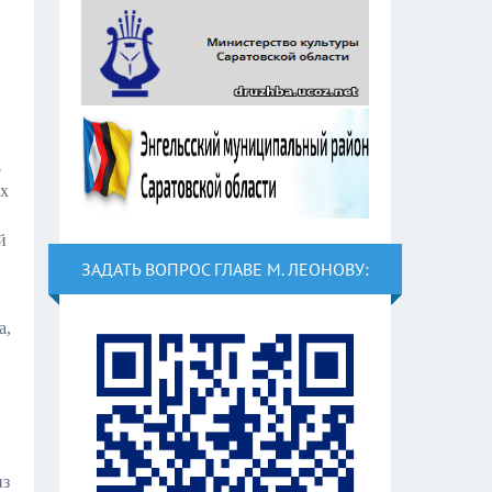
о
их
й
ЗАДАТЬ ВОПРОС ГЛАВЕ М. ЛЕОНОВУ:
а,
из