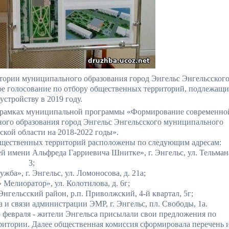
ритории муниципального образования город Энгельс Энгельсског
е голосование по отбору общественных территорий, подлежащ
устройству в 2019 году.
в рамках муниципальной программы «Формирование современно
ного образования город Энгельс Энгельсского муниципального
ской области на 2018-2022 годы».
бщественных территорий расположены по следующим адресам:
 имени Альфреда Гарриевича Шнитке», г. Энгельс, ул. Тельман
3;
ба», г. Энгельс, ул. Ломоносова, д. 21а;
Мелиоратор», ул. Колотилова, д. 6г;
нгельсский район, р.п. Приволжский, 4-й квартал, 5г;
 и связи администрации ЭМР, г. Энгельс, пл. Свободы, 1а.
15 февраля - жители Энгельса присылали свои предложения по
ритории. Далее общественная комиссия сформировала перечень 