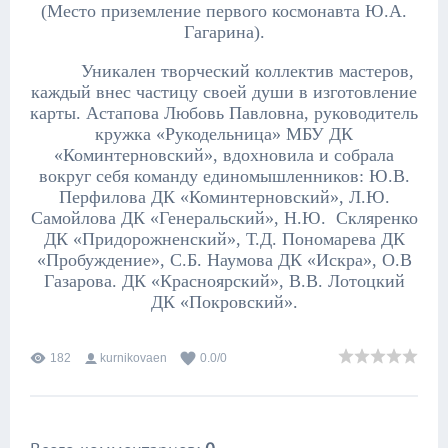
(Место приземление первого космонавта Ю.А.
Гагарина).
Уникален творческий коллектив мастеров,
каждый внес частицу своей души в изготовление
карты. Астапова Любовь Павловна, руководитель
кружка «Рукодельница» МБУ ДК
«Коминтерновский», вдохновила и собрала
вокруг себя команду единомышленников: Ю.В.
Перфилова ДК «Коминтерновский», Л.Ю.
Самойлова ДК «Генеральский», Н.Ю. Скляренко
ДК «Придорожненский», Т.Д. Пономарева ДК
«Пробуждение», С.Б. Наумова ДК «Искра», О.В
Газарова. ДК «Красноярский», В.В. Лотоцкий
ДК «Покровский».
182
kurnikovaen
0.0
/
0