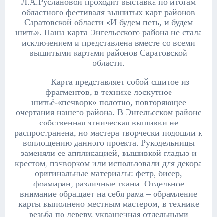
Л.А.Руслановой проходит выставка по итогам
областного фестиваля вышитых карт районов
Саратовской области «И будем петь, и будем
шить». Наша карта Энгельсского района не стала
исключением и представлена вместе со всеми
вышитыми картами районов Саратовской
области.
Карта представляет собой сшитое из
фрагментов, в технике лоскутное
шитьё-«печворк» полотно, повторяющее
очертания нашего района.
В Энгельсском районе
собственная этническая вышивки не
распространена, но мастера творчески подошли к
воплощению данного проекта. Рукодельницы
заменяли ее аппликацией, вышивкой гладью и
крестом, пэчворком или использовали для декора
оригинальные материалы: фетр, бисер,
фоамиран, различные ткани. Отдельное
внимание обращает на себя рама – обрамление
карты выполнено местным мастером, в технике
резьба по дереву, украшенная отдельными