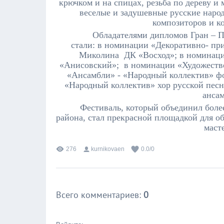
крючком и на спицах, резьба по дереву и
веселые и задушевные русские наро
композиторов и к
Обладателями дипломов Гран – П
стали: в номинации «Декоративно- при
Миколина ДК «Восход»; в номинации
«Анисовский»; в номинации «Художестве
«Ансамбли» - «Народный коллектив» ф
«Народный коллектив» хор русской пес
анса
Фестиваль, который объединил боле
района, стал прекрасной площадкой для о
маст
276
kurnikovaen
0.0
/
0
Всего комментариев
:
0