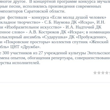
 многое другое.
В концертной программе конкурса звучал
дные песни, исполнялись произведения современных
омпозиторов Саратовской области.
ри фестиваля – конкурса «Если молод душой человек»
кладное творчество» - С.Б. Наумова ДК «Искра», И.Н.
 «Изобразительное искусство» - И.А. Надточий ДК
нное слово» - А.В. Кострюков ДК «Искра»; в номинаци
ольклорный ансамбль «Сударушка» ДК «Пробуждение»,
ни «Покровские просторы» коллектив спутник «Женский
мбль» ЦНТ «Дружба».
е 300 участников из 27 учреждений культуры Энгельсско
бмена опытом, обогащения репертуара, совершенствован
ерства исполнителей.