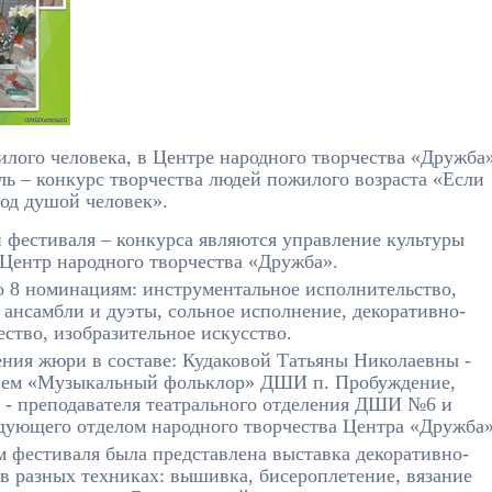
илого человека, в Центре народного творчества «Дружба
ь – конкурс творчества людей пожилого возраста «Если
од душой человек».
 фестиваля – конкурса являются управление культуры
ентр народного творчества «Дружба».
 номинациям: инструментальное исполнительство,
 ансамбли и дуэты, сольное исполнение, декоративно-
ство, изобразительное искусство.
ния жюри в составе: Кудаковой Татьяны Николаевны -
нием «Музыкальный фольклор» ДШИ п. Пробуждение,
- преподавателя театрального отделения ДШИ №6 и
дующего отделом народного творчества Центра «Дружба»
м фестиваля была представлена выставка декоративно-
 разных техниках: вышивка, бисероплетение, вязание