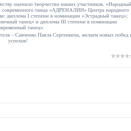
ству оценило творчество наших участников.
«Народны
ив современного танца «АДРЕНАЛИН» Центра народного
ми: диплома
I
степени в номинации
«Эстрадный танец»;
личный танец» и диплома
III
степени в номинации
временный танец».
теля – Савченко Павла Сергеевича, желаем новых побед 
успехов!