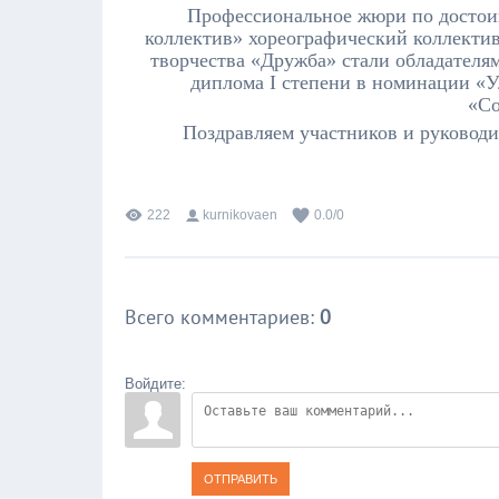
Профессиональное жюри по достоин
коллектив» хореографический коллект
творчества «Дружба» стали обладателя
д
иплома
I
степени в номинации
«У
«Со
Поздравляем участников и руководи
222
kurnikovaen
0.0
/
0
Всего комментариев
:
0
Войдите:
ОТПРАВИТЬ